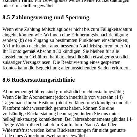
aktuellen Tarifs. Für Downgrades werden keine Rückerstattungen
oder Gutschriften gewährt.
8.5 Zahlungsverzug und Sperrung
Wenn eine Zahlung fehlschlägt oder nicht bis zum Fälligkeitsdatum
eingeht, können wir: (a) Ihnen eine Erinnerungsbenachrichtigung
senden; (b) den Zugang zu bestimmten Funktionen einschränken;
(c) Ihr Konto nach einer angemessenen Nachfrist sperren; oder (d)
Ihr Konto gemäß Abschnitt 30 kündigen. Sie bleiben für alle
ausstehenden Gebühren haftbar, einschließlich etwaiger gesetzlich
zulässiger Verzugszinsen. Die Reaktivierung eines gesperrten
Kontos kann die Begleichung aller ausstehenden Salden erfordern.
8.6 Rückerstattungsrichtlinie
Abonnementgebühren sind grundsätzlich nicht erstattungsfähig.
Wenn Sie Ihr Abonnement jedoch innerhalb von vierzehn (14)
Tagen nach Ihrem Erstkauf (nicht Verlängerung) kündigen und die
Plattform nicht wesentlich genutzt haben, können Sie eine
vollständige Rückerstattung beantragen, indem Sie uns unter
hello@inkstar.app kontaktieren. Bei Jahresabonnements gilt das 14-
tägige Widerrufsrecht ab dem Kaufdatum. Nach Ablauf der
Widerrufsfrist werden keine Rückerstattungen für nicht genutzte
Teile eines Abrechnungszeitraums gewährt.